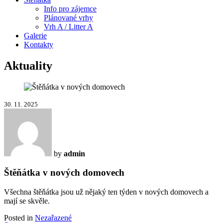
Info pro zájemce
Plánované vrhy
Vrh A / Litter A
Galerie
Kontakty
Aktuality
30. 11. 2025
by
admin
Štěňátka v nových domovech
Všechna štěňátka jsou už nějaký ten týden v nových domovech a
mají se skvěle.
Posted in
Nezařazené