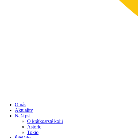
O nás
Aktuality
Naši psi
O krátkosrsté kolii
Astorie
Tokio
Štěňátka