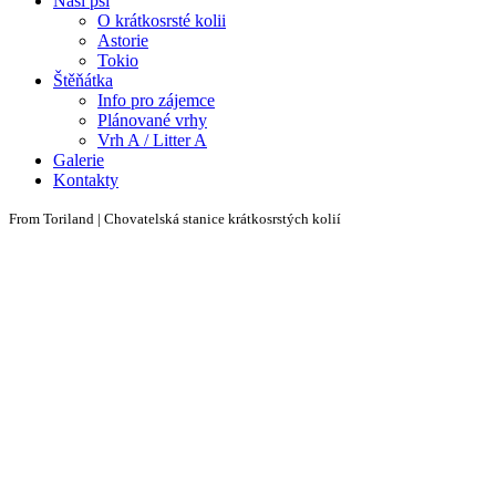
Naši psi
O krátkosrsté kolii
Astorie
Tokio
Štěňátka
Info pro zájemce
Plánované vrhy
Vrh A / Litter A
Galerie
Kontakty
From Toriland | Chovatelská stanice krátkosrstých kolií