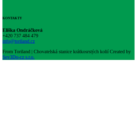
KONTAKTY
Eliška Ondráčková
+420 737 484 479
info@toriland.cz
From Toriland | Chovatelská stanice krátkosrstých kolií
Created by
Sev3Do-cz s.r.o.