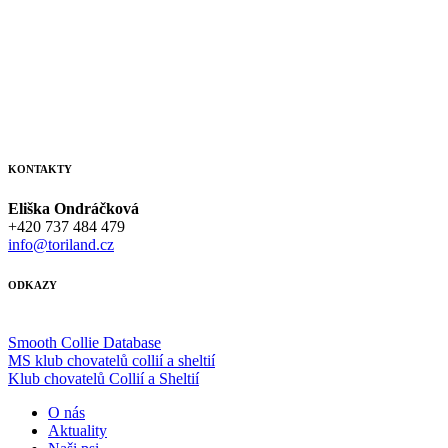
KONTAKTY
Eliška Ondráčková
+420 737 484 479
info@toriland.cz
ODKAZY
Smooth Collie Database
MS klub chovatelů collií a sheltií
Klub chovatelů Collií a Sheltií
O nás
Aktuality